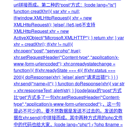
url拼接而成。第二种的“post”方式：[code lang="js"]
function creatXhr(){ var xhr = null;
if(window.XMLHttpRequest){ xhr = new
XMLHttpRequest(); }else{ //ie5,ie6不支持
XMLHttpRequest xhr = new
ActiveXObject("Microsoft.XMLHTTP"); } return xhr; } var
xhr = creatXhr(); if(xhr != null){
xhr.open("post","server.php",true);
xhr.setRequestHeader("Content-type","application/x-
www-form-urlencoded"); xhr.onreadystatechange =
function(){ if(xhr.readyState === 4){ if(xhr.status ===
200){ doResponse(xhr); }else{ alert("请求出错!"); } } }
xhr.send("name=li"); } function doResponse(xhr){ var str
= xhr.responseText; alert(str); } [/code]ajax的“post”方式
比“get”方式多了一句xhr.setRequestHeader("Content-
type","application/x-www-form-urlencoded");，这一句
是必不可少的，要不然数据是发送不过去的。发送的数
据在xhr.send()中拼接而成。其中两种方式用的php文件
中的代码也给大家，[code lang="php"] <?php $name =