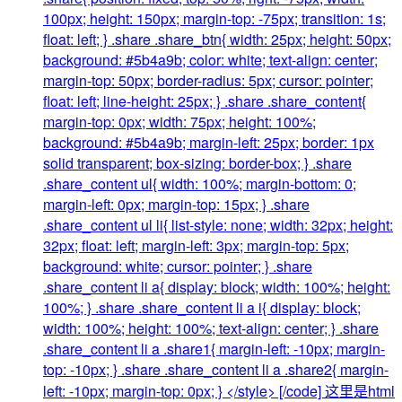
100px; height: 150px; margin-top: -75px; transition: 1s;
float: left; } .share .share_btn{ width: 25px; height: 50px;
background: #5b4a9b; color: white; text-align: center;
margin-top: 50px; border-radius: 5px; cursor: pointer;
float: left; line-height: 25px; } .share .share_content{
margin-top: 0px; width: 75px; height: 100%;
background: #5b4a9b; margin-left: 25px; border: 1px
solid transparent; box-sizing: border-box; } .share
.share_content ul{ width: 100%; margin-bottom: 0;
margin-left: 0px; margin-top: 15px; } .share
.share_content ul li{ list-style: none; width: 32px; height:
32px; float: left; margin-left: 3px; margin-top: 5px;
background: white; cursor: pointer; } .share
.share_content li a{ display: block; width: 100%; height:
100%; } .share .share_content li a i{ display: block;
width: 100%; height: 100%; text-align: center; } .share
.share_content li a .share1{ margin-left: -10px; margin-
top: -10px; } .share .share_content li a .share2{ margin-
left: -10px; margin-top: 0px; } </style> [/code] 这里是html