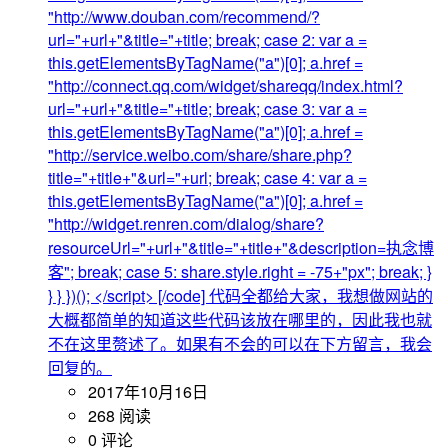
"http://www.douban.com/recommend/?
url="+url+"&title="+title; break; case 2: var a =
this.getElementsByTagName("a")[0]; a.href =
"http://connect.qq.com/widget/shareqq/index.html?
url="+url+"&title="+title; break; case 3: var a =
this.getElementsByTagName("a")[0]; a.href =
"http://service.weibo.com/share/share.php?
title="+title+"&url="+url; break; case 4: var a =
this.getElementsByTagName("a")[0]; a.href =
"http://widget.renren.com/dialog/share?
resourceUrl="+url+"&title="+title+"&description=执念博
客"; break; case 5: share.style.right = -75+"px"; break; }
} } })(); </script> [/code] 代码全都给大家，我想做网站的
大概都简单的知道这些代码该放在哪里的，因此我也就
不在这里赘述了。如果有不会的可以在下方留言，我会
回复的。
2017年10月16日
268 阅读
0 评论