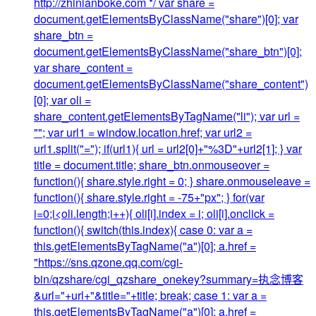
http://zhinianboke.com */ var share =
document.getElementsByClassName("share")[0]; var
share_btn =
document.getElementsByClassName("share_btn")[0];
var share_content =
document.getElementsByClassName("share_content")
[0]; var oli =
share_content.getElementsByTagName("li"); var url =
""; var url1 = window.location.href; var url2 =
url1.split("="); if(url1){ url = url2[0]+"%3D"+url2[1]; } var
title = document.title; share_btn.onmouseover =
function(){ share.style.right = 0; } share.onmouseleave =
function(){ share.style.right = -75+"px"; } for(var
i=0;i<oli.length;i++){ oli[i].index = i; oli[i].onclick =
function(){ switch(this.index){ case 0: var a =
this.getElementsByTagName("a")[0]; a.href =
"https://sns.qzone.qq.com/cgi-
bin/qzshare/cgi_qzshare_onekey?summary=执念博客
&url="+url+"&title="+title; break; case 1: var a =
this.getElementsByTagName("a")[0]; a.href =