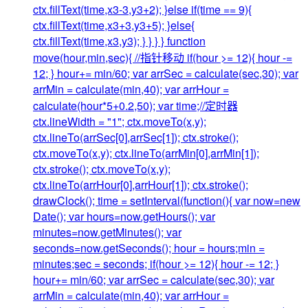
ctx.fillText(time,x3-3,y3+2); }else if(time == 9){
ctx.fillText(time,x3+3,y3+5); }else{
ctx.fillText(time,x3,y3); } } } } function
move(hour,min,sec){ //指针移动 if(hour >= 12){ hour -=
12; } hour+= min/60; var arrSec = calculate(sec,30); var
arrMin = calculate(min,40); var arrHour =
calculate(hour*5+0.2,50); var time;//定时器
ctx.lineWidth = "1"; ctx.moveTo(x,y);
ctx.lineTo(arrSec[0],arrSec[1]); ctx.stroke();
ctx.moveTo(x,y); ctx.lineTo(arrMin[0],arrMin[1]);
ctx.stroke(); ctx.moveTo(x,y);
ctx.lineTo(arrHour[0],arrHour[1]); ctx.stroke();
drawClock(); time = setInterval(function(){ var now=new
Date(); var hours=now.getHours(); var
minutes=now.getMinutes(); var
seconds=now.getSeconds(); hour = hours;min =
minutes;sec = seconds; if(hour >= 12){ hour -= 12; }
hour+= min/60; var arrSec = calculate(sec,30); var
arrMin = calculate(min,40); var arrHour =