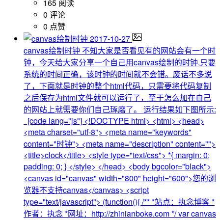
165 阅读
0 评论
0 点赞
2017-10-27
canvas绘制时钟
不知大家是否看见有的网站会有一个时
钟，今天给大家分享一个自己用canvas绘制的时钟,只要
系统的时间正确，该时钟的时间就不会错。废话不多说
了，下面就是时钟的整个html代码，只需要将代码复制
之后保存为html文件就可以运行了，至于怎么加在自己
的网站上就需要你们自己琢磨了。 运行结果如下图所示:
[code lang="js"] <!DOCTYPE html> <html> <head>
<meta charset="utf-8"> <meta name="keywords"
content="时钟"> <meta name="description" content="">
<title>clock</title> <style type="text/css"> *{ margin: 0;
padding: 0; } </style> </head> <body bgcolor="black">
<canvas id="canvas" width="800" height="600">您的浏
览器不支持canvas</canvas> <script
type="text/javascript"> (function(){ /** *站点：执念博客 *
作者：执念 *网址：http://zhinianboke.com */ var canvas