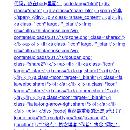
代码，放在body里面： [code lang="html"] <div
class="share"> <div class="share_btn"> <span>分享
</span> </div> <div class="share_content"> <ul> <li>
<a class="icon" target="_blank"><img
src="http://zhinianboke.com/wp-
content/uploads/2017/10/qzone.png" class="share2"/>
</i></a></li> <li><a class="icon" target="_blank"><img
src="http://zhinianboke.com/wp-
content/uploads/2017/10/douban.png"
class="share2"/></i></a></li> <li><a class="icon"
target="_blank"><i class="fa fa-qq share1"></i></a>
</li> <li><a class="icon" target="_blank"><i class="fa
fa-weibo share1"></i></a></li> <li><a class="icon"
target="_blank"><i class="fa fa-renren share1"></i>
</a></li> <li><a class="icon" target="_blank"><i
class="fa fa-long-arrow-right share1"></i></a></li>
</ul> </div> </div> [/code] 当然最重要的还是js代码了：
[code lang="js"] <script type="text/javascript">
(function(){ /** *站点：执念博客 *作者：执念 *网址：