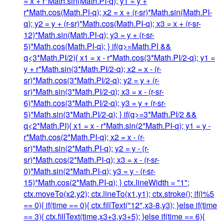
= x + r*Math.sin(Math.PI-q); y1 = y +
r*Math.cos(Math.PI-q); x2 = x + (r-sr)*Math.sin(Math.PI-
q); y2 = y + (r-sr)*Math.cos(Math.PI-q); x3 = x + (r-sr-
12)*Math.sin(Math.PI-q); y3 = y + (r-sr-
5)*Math.cos(Math.PI-q); } if(q>=Math.PI &&
q<3*Math.PI/2){ x1 = x - r*Math.cos(3*Math.PI/2-q); y1 =
y + r*Math.sin(3*Math.PI/2-q); x2 = x - (r-
sr)*Math.cos(3*Math.PI/2-q); y2 = y + (r-
sr)*Math.sin(3*Math.PI/2-q); x3 = x - (r-sr-
6)*Math.cos(3*Math.PI/2-q); y3 = y + (r-sr-
5)*Math.sin(3*Math.PI/2-q); } if(q>=3*Math.PI/2 &&
q<2*Math.PI){ x1 = x - r*Math.sin(2*Math.PI-q); y1 = y -
r*Math.cos(2*Math.PI-q); x2 = x - (r-
sr)*Math.sin(2*Math.PI-q); y2 = y - (r-
sr)*Math.cos(2*Math.PI-q); x3 = x - (r-sr-
0)*Math.sin(2*Math.PI-q); y3 = y - (r-sr-
15)*Math.cos(2*Math.PI-q); } ctx.lineWidth = "1";
ctx.moveTo(x2,y2); ctx.lineTo(x1,y1); ctx.stroke(); if(i%5
== 0){ if(time == 0){ ctx.fillText("12",x3-8,y3); }else if(time
== 3){ ctx.fillText(time,x3+3,y3+5); }else if(time == 6){