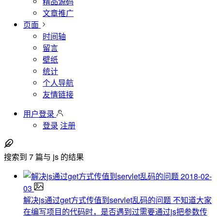
精品源码
文章推广
页面
时间轴
留言
壁纸
统计
个人导航
友情链接
用户登录
登录
注册
搜索到
7
篇与
js
的结果
2018-02-
03
解决js通过get方式传值到servlet乱码的问题
不知道大家
在编写项目的代码时，是否遇到过需要通过js把参数传