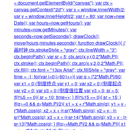
= document.getElementById("canvas"); var ctx =
canvas.getContext("2d"); var x = window.innerWidth/2;
var y = window.innerHeight/2; var r = 80; var now=new
Date(); var hours=now.getHours(); var
minutes=now.getMinutes(); var
seconds=now.getSeconds(); drawClock();
move(hours,minutes,seconds); function drawClock(){ //
画时钟 ctx.strokeStyle = "gray"; ctx.lineWidth = "3";
ctx.beginPath(); var sr = 5; ctx.arc(x,y,r,0,2*Math.PI);
ctx.stroke(); ctx.beginPath(); ctx.arc(x,y,2,0,2*Math.PI);
ctx.fill(); ctx.font = "13px Arial"; ctx.fillStyle = "gray"; var
time = -1; for(var i=0;i<60;i++){ var q = i*2*Math.PI/60;
var x1 = 0;//刻度终点 var y1 = 0; var x2 = 0;//刻度起点
var y2 = 0; var x3 = 0;//刻度值位置 var y3 = 0; sr = 5;
if(i%5 == 0){ sr = 10; time++; } if(i%15 == 0){ sr = 15; }
if(q>=0 && q<Math.PI/2){ x1 = x + r*Math.sin(q); y1 = y -
r*Math.cos(q); x2 = x + (r-sr)*Math.sin(q); y2 = y - (r-
sr)*Math.cos(q); x3 = x + (r-sr-14)*Math.sin(q); y3 = y - (r-
sr-13)*Math.cos(q); } if(q>=Math.PI/2 && q<Math.PI){ x1