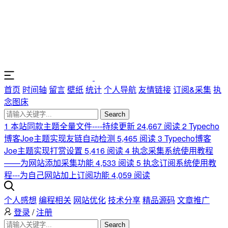
首页
时间轴
留言
壁纸
统计
个人导航
友情链接
订阅&采集
执
念图床
Search
1
本站同款主题全量文件----持续更新
24,667 阅读
2
Typecho
博客Joe主题实现友链自动检测
5,465 阅读
3
Typecho博客
Joe主题实现打赏设置
5,416 阅读
4
执念采集系统使用教程
——为网站添加采集功能
4,533 阅读
5
执念订阅系统使用教
程---为自己网站加上订阅功能
4,059 阅读
个人感想
编程相关
网站优化
技术分享
精品源码
文章推广
登录
/
注册
Search