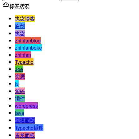
标签搜索
执念博客
原创
执念
zhinianblog
zhinianboke
zhinian
Typecho
Joe
资源
js
源码
插件
wordpress
java
宝塔面板
Typecho插件
青龙面板