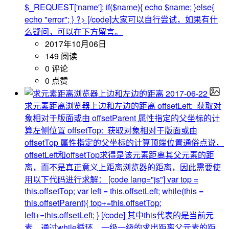
$_REQUEST['name']; if($name){ echo $name; }else{
echo "error"; } ?> [/code]大家可以自行尝试，如果有什
么疑问，可以在下方留言。
2017年10月06日
149 阅读
0 评论
0 点赞
2017-06-22
求元素距离浏览器上边和左边的距离
offsetLeft: 获取对
象相对于版面或由 offsetParent 属性指定的父坐标的计
算左侧位置 offsetTop: 获取对象相对于版面或由
offsetTop 属性指定的父坐标的计算顶端位置通俗点说，
offsetLeft和offsetTop求得是该元素距离其父元素的距
离，而不是真正意义上距离浏览器的距离，因此需要使
用以下代码进行求解： [code lang="js"] var top =
this.offsetTop; var left = this.offsetLeft; while(this =
this.offsetParent){ top+=this.offsetTop;
left+=this.offsetLeft; } [/code] 其中this代表的是当前元
素，通过while循环，一级一级的求出距离父元素的距