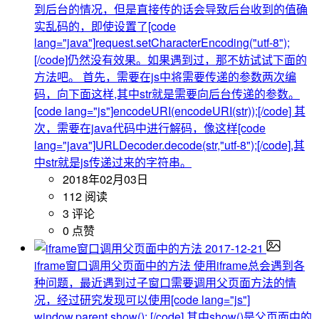
到后台的情况，但是直接传的话会导致后台收到的值确
实乱码的，即使设置了[code
lang="java"]request.setCharacterEncoding("utf-8");
[/code]仍然没有效果。如果遇到过，那不妨试试下面的
方法吧。 首先，需要在js中将需要传递的参数两次编
码，向下面这样,其中str就是需要向后台传递的参数。
[code lang="js"]encodeURI(encodeURI(str));[/code] 其
次，需要在java代码中进行解码，像这样[code
lang="java"]URLDecoder.decode(str,"utf-8");[/code],其
中str就是js传递过来的字符串。
2018年02月03日
112 阅读
3 评论
0 点赞
2017-12-21
iframe窗口调用父页面中的方法
使用iframe总会遇到各
种问题，最近遇到过子窗口需要调用父页面方法的情
况，经过研究发现可以使用[code lang="js"]
window.parent.show(); [/code] 其中show()是父页面中的