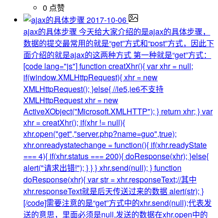
0 点赞
2017-10-06
ajax的具体步骤
今天给大家介绍的是ajax的具体步骤，
数据的提交最常用的就是“get”方式和“post”方式，因此下
面介绍的就是ajax的这两种方式 第一种就是“get”方式：
[code lang="js"] function creatXhr(){ var xhr = null;
if(window.XMLHttpRequest){ xhr = new
XMLHttpRequest(); }else{ //ie5,ie6不支持
XMLHttpRequest xhr = new
ActiveXObject("Microsoft.XMLHTTP"); } return xhr; } var
xhr = creatXhr(); if(xhr != null){
xhr.open("get","server.php?name=guo",true);
xhr.onreadystatechange = function(){ if(xhr.readyState
=== 4){ if(xhr.status === 200){ doResponse(xhr); }else{
alert("请求出错!"); } } } xhr.send(null); } function
doResponse(xhr){ var str = xhr.responseText;//其中
xhr.responseText就是后天传送过来的数据 alert(str); }
[/code]需要注意的是“get”方式中的xhr.send(null);代表发
送的意思，里面必须是null,发送的数据在xhr.open中的