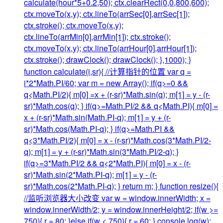
calculate(hour*5+0.2,50); ctx.clearRect(0,0,800,600);
ctx.moveTo(x,y); ctx.lineTo(arrSec[0],arrSec[1]);
ctx.stroke(); ctx.moveTo(x,y);
ctx.lineTo(arrMin[0],arrMin[1]); ctx.stroke();
ctx.moveTo(x,y); ctx.lineTo(arrHour[0],arrHour[1]);
ctx.stroke(); drawClock(); drawClock(); },1000); }
function calculate(i,sr){ //计算指针的位置 var q =
i*2*Math.PI/60; var m = new Array(); if(q>=0 &&
q<Math.PI/2){ m[0] =x + (r-sr)*Math.sin(q); m[1] = y - (r-
sr)*Math.cos(q); } if(q>=Math.PI/2 && q<Math.PI){ m[0] =
x + (r-sr)*Math.sin(Math.PI-q); m[1] = y + (r-
sr)*Math.cos(Math.PI-q); } if(q>=Math.PI &&
q<3*Math.PI/2){ m[0] = x - (r-sr)*Math.cos(3*Math.PI/2-
q); m[1] = y + (r-sr)*Math.sin(3*Math.PI/2-q); }
if(q>=3*Math.PI/2 && q<2*Math.PI){ m[0] = x - (r-
sr)*Math.sin(2*Math.PI-q); m[1] = y - (r-
sr)*Math.cos(2*Math.PI-q); } return m; } function resize(){
//监听浏览器大小改变 var w = window.innerWidth; x =
window.innerWidth/2; y = window.innerHeight/2; if(w >=
750){ r = 80; }else if(w < 750){ r = 60; } console.log(w);