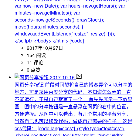
var now=new Date(); var hours=now.getHours(); var
minutes=now.getMinutes(); var
seconds=now.getSeconds(); drawClock();
move(hours,minutes,seconds); }
window.addEventListener("resize", resize); })();
</script> </body> </html> [/code]
2017年10月27日
154 阅读
11 评论
0 点赞
2017-10-16
网页分享按钮
前段时间想将自己的博客弄个可以分享的
地方，可是采用百度分享的代码，不知道怎么弄的一直
不能运行，于是自己就写了一个。 首先先展示一下效果
图: 图中的分享按钮是一直悬浮在网页的右中的位置，
方便选择。从图中可以看出，有几个常用的平台分享，
当然自己也可以修改代码，做成自己需要的样子。 这是
css代码： [code lang="css"] <style type="text/css">
.share{ position: fixed; top: 50%; right: -75px; width: