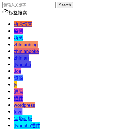
Search
标签搜索
执念博客
原创
执念
zhinianblog
zhinianboke
zhinian
Typecho
Joe
资源
js
源码
插件
wordpress
java
宝塔面板
Typecho插件