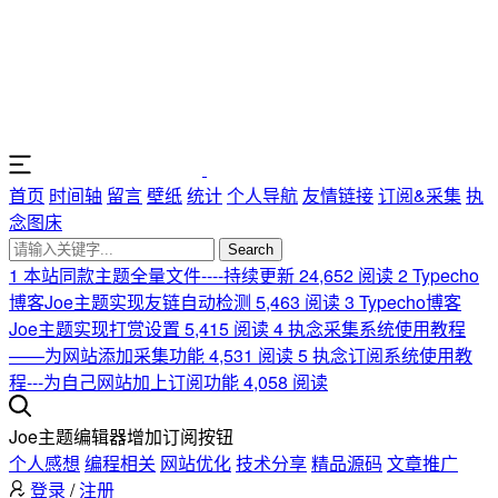
首页
时间轴
留言
壁纸
统计
个人导航
友情链接
订阅&采集
执
念图床
Search
1
本站同款主题全量文件----持续更新
24,652 阅读
2
Typecho
博客Joe主题实现友链自动检测
5,463 阅读
3
Typecho博客
Joe主题实现打赏设置
5,415 阅读
4
执念采集系统使用教程
——为网站添加采集功能
4,531 阅读
5
执念订阅系统使用教
程---为自己网站加上订阅功能
4,058 阅读
Joe主题编辑器增加订阅按钮
个人感想
编程相关
网站优化
技术分享
精品源码
文章推广
登录
/
注册