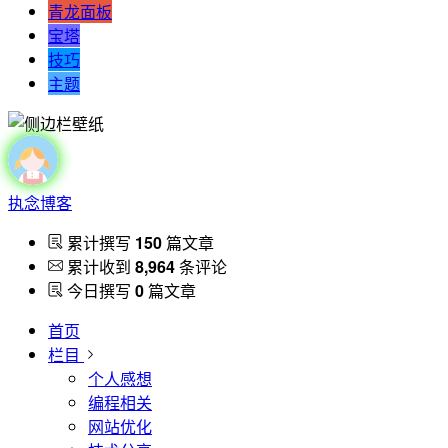
青龙面板
宝塔
技巧
主题
执念博客
累计撰写
150
篇文章
累计收到
8,964
条评论
今日撰写
0
篇文章
首页
栏目
个人感想
编程相关
网站优化