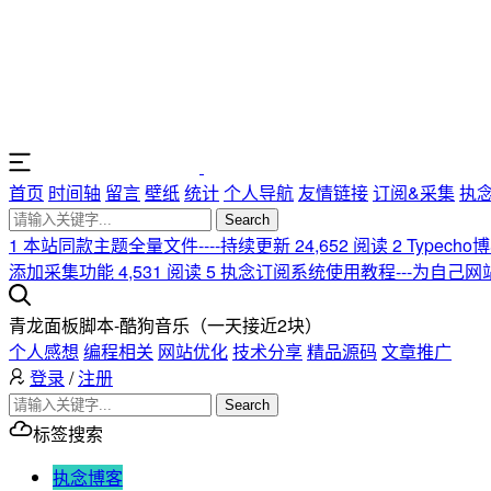
首页
时间轴
留言
壁纸
统计
个人导航
友情链接
订阅&采集
执
Search
1
本站同款主题全量文件----持续更新
24,652 阅读
2
Typech
添加采集功能
4,531 阅读
5
执念订阅系统使用教程---为自己
青龙面板脚本-酷狗音乐（一天接近2块）
个人感想
编程相关
网站优化
技术分享
精品源码
文章推广
登录
/
注册
Search
标签搜索
执念博客