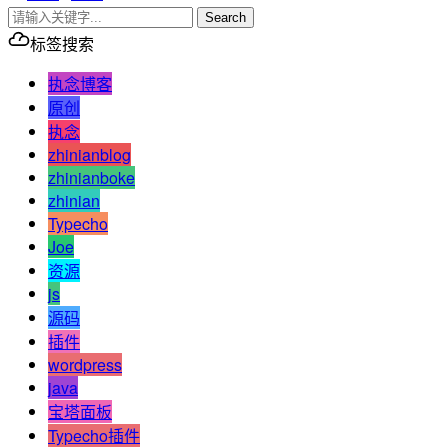
Search
标签搜索
执念博客
原创
执念
zhinianblog
zhinianboke
zhinian
Typecho
Joe
资源
js
源码
插件
wordpress
java
宝塔面板
Typecho插件