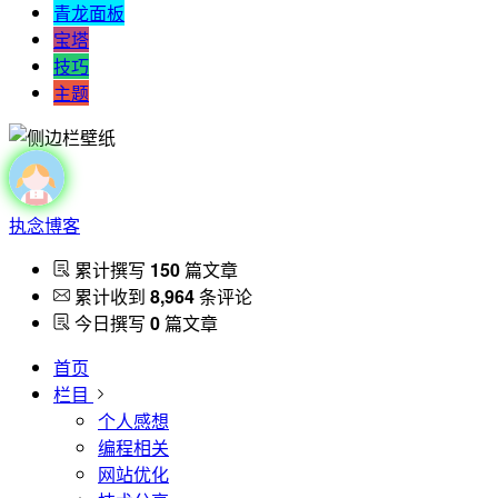
青龙面板
宝塔
技巧
主题
执念博客
累计撰写
150
篇文章
累计收到
8,964
条评论
今日撰写
0
篇文章
首页
栏目
个人感想
编程相关
网站优化