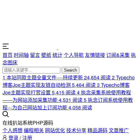
首页
时间轴
留言
壁纸
统计
个人导航
友情链接
订阅&采集
执
念图床
Search
1
本站同款主题全量文件----持续更新
24,654 阅读
2
Typecho
博客Joe主题实现友链自动检测
5,464 阅读
3
Typecho博客
Joe主题实现打赏设置
5,415 阅读
4
执念采集系统使用教程
——为网站添加采集功能
4,531 阅读
5
执念订阅系统使用教
程---为自己网站加上订阅功能
4,058 阅读
在线扒站系统PHP源码
个人感想
编程相关
网站优化
技术分享
精品源码
文章推广
登录
/
注册