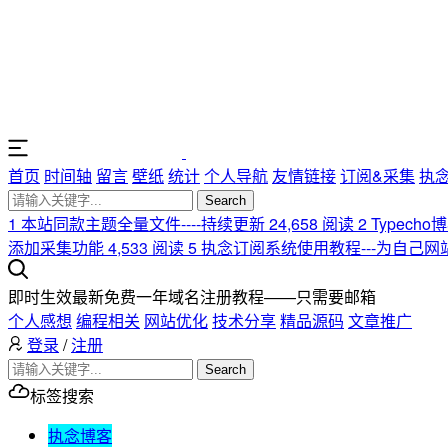
首页
时间轴
留言
壁纸
统计
个人导航
友情链接
订阅&采集
执
Search
1
本站同款主题全量文件----持续更新
24,658 阅读
2
Typech
添加采集功能
4,533 阅读
5
执念订阅系统使用教程---为自己
即时生效最新免费一年域名注册教程——只需要邮箱
个人感想
编程相关
网站优化
技术分享
精品源码
文章推广
登录
/
注册
Search
标签搜索
执念博客