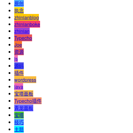
原创
执念
zhinianblog
zhinianboke
zhinian
Typecho
Joe
资源
js
源码
插件
wordpress
java
宝塔面板
Typecho插件
青龙面板
宝塔
技巧
主题