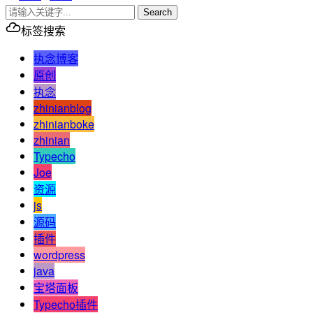
Search
标签搜索
执念博客
原创
执念
zhinianblog
zhinianboke
zhinian
Typecho
Joe
资源
js
源码
插件
wordpress
java
宝塔面板
Typecho插件