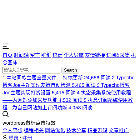
首页
时间轴
留言
壁纸
统计
个人导航
友情链接
订阅&采集
执
念图床
Search
1
本站同款主题全量文件----持续更新
24,656 阅读
2
Typecho
博客Joe主题实现友链自动检测
5,465 阅读
3
Typecho博客
Joe主题实现打赏设置
5,415 阅读
4
执念采集系统使用教程
——为网站添加采集功能
4,532 阅读
5
执念订阅系统使用教
程---为自己网站加上订阅功能
4,058 阅读
wordpress鼠标点击特效
个人感想
编程相关
网站优化
技术分享
精品源码
文章推广
登录
/
注册