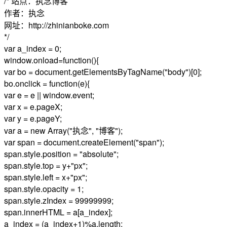
/* 站点：执念博客
作者：执念
网址：http://zhinianboke.com
*/
var a_index = 0;
window.onload=function(){
var bo = document.getElementsByTagName("body")[0];
bo.onclick = function(e){
var e = e || window.event;
var x = e.pageX;
var y = e.pageY;
var a = new Array("执念", "博客");
var span = document.createElement("span");
span.style.position = "absolute";
span.style.top = y+"px";
span.style.left = x+"px";
span.style.opacity = 1;
span.style.zIndex = 99999999;
span.innerHTML = a[a_index];
a_index = (a_index+1)%a.length;