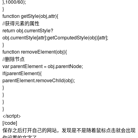
},1000/60);
}
function getStyle(obj,attr){
//获得元素的属性
return obj.currentStyle?
obj.currentStyle[attr]:getComputedStyle(obj)[attr];
}
function removeElement(obj){
//删除节点
var parentElement = obj.parentNode;
if(parentElement){
parentElement.removeChild(obj);
}
}
}
}
</script>
[/code]
保存之后打开自己的网站，发现是不是随着鼠标点击就会出现
你设置的文字了。