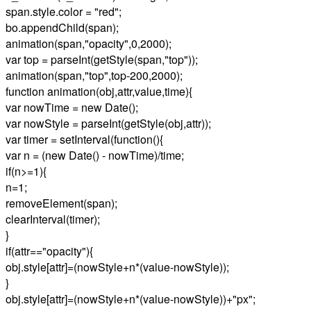
span.style.color = "red";
bo.appendChild(span);
animation(span,"opacity",0,2000);
var top = parseInt(getStyle(span,"top"));
animation(span,"top",top-200,2000);
function animation(obj,attr,value,time){
var nowTime = new Date();
var nowStyle = parseInt(getStyle(obj,attr));
var timer = setInterval(function(){
var n = (new Date() - nowTime)/time;
if(n>=1){
n=1;
removeElement(span);
clearInterval(timer);
}
if(attr=="opacity"){
obj.style[attr]=(nowStyle+n*(value-nowStyle));
}
obj.style[attr]=(nowStyle+n*(value-nowStyle))+"px";