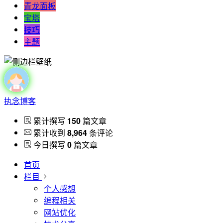
青龙面板
宝塔
技巧
主题
执念博客
累计撰写
150
篇文章
累计收到
8,964
条评论
今日撰写
0
篇文章
首页
栏目
个人感想
编程相关
网站优化