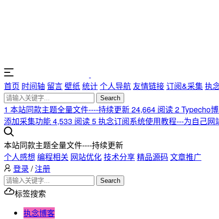
首页
时间轴
留言
壁纸
统计
个人导航
友情链接
订阅&采集
执
Search
1
本站同款主题全量文件----持续更新
24,664 阅读
2
Typech
添加采集功能
4,533 阅读
5
执念订阅系统使用教程---为自己
本站同款主题全量文件----持续更新
个人感想
编程相关
网站优化
技术分享
精品源码
文章推广
登录
/
注册
Search
标签搜索
执念博客