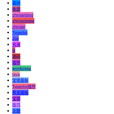
原创
执念
zhinianblog
zhinianboke
zhinian
Typecho
Joe
资源
js
源码
插件
wordpress
java
宝塔面板
Typecho插件
青龙面板
宝塔
技巧
主题