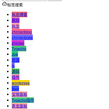
标签搜索
执念博客
原创
执念
zhinianblog
zhinianboke
zhinian
Typecho
Joe
资源
js
源码
插件
wordpress
java
宝塔面板
Typecho插件
青龙面板