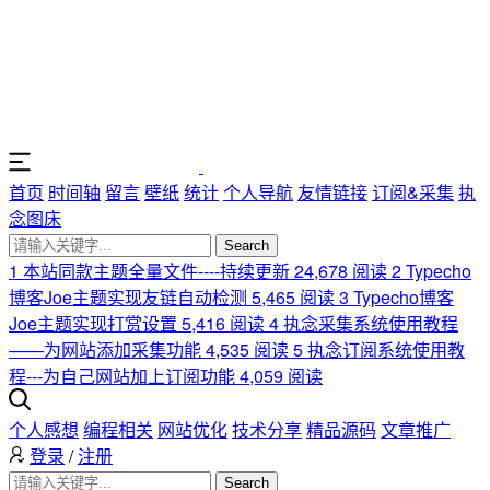
首页
时间轴
留言
壁纸
统计
个人导航
友情链接
订阅&采集
执
念图床
Search
1
本站同款主题全量文件----持续更新
24,678 阅读
2
Typecho
博客Joe主题实现友链自动检测
5,465 阅读
3
Typecho博客
Joe主题实现打赏设置
5,416 阅读
4
执念采集系统使用教程
——为网站添加采集功能
4,535 阅读
5
执念订阅系统使用教
程---为自己网站加上订阅功能
4,059 阅读
个人感想
编程相关
网站优化
技术分享
精品源码
文章推广
登录
/
注册
Search