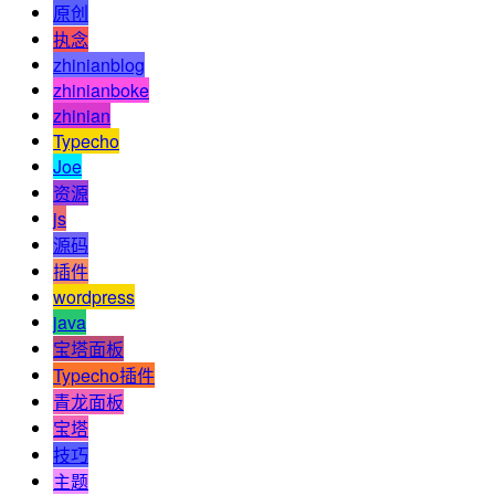
原创
执念
zhinianblog
zhinianboke
zhinian
Typecho
Joe
资源
js
源码
插件
wordpress
java
宝塔面板
Typecho插件
青龙面板
宝塔
技巧
主题