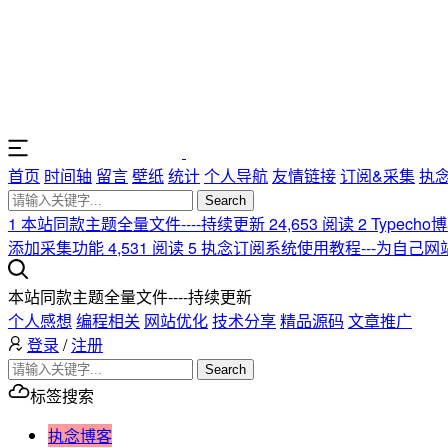
首页
时间轴
留言
壁纸
统计
个人导航
友情链接
订阅&采集
执
Search
1
本站同款主题全量文件----持续更新
24,653 阅读
2
Typech
添加采集功能
4,531 阅读
5
执念订阅系统使用教程---为自己
本站同款主题全量文件----持续更新
个人感想
编程相关
网站优化
技术分享
精品源码
文章推广
登录
/
注册
Search
标签搜索
执念博客