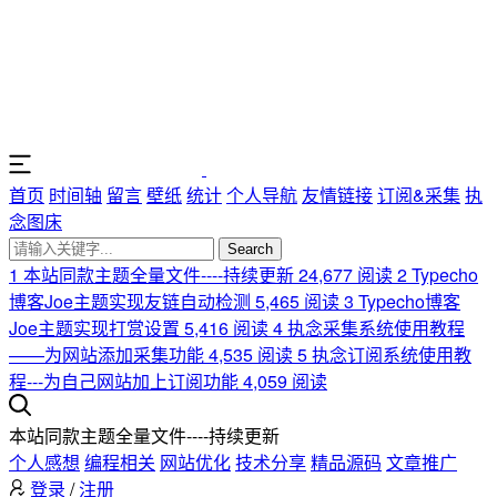
首页
时间轴
留言
壁纸
统计
个人导航
友情链接
订阅&采集
执
念图床
Search
1
本站同款主题全量文件----持续更新
24,677 阅读
2
Typecho
博客Joe主题实现友链自动检测
5,465 阅读
3
Typecho博客
Joe主题实现打赏设置
5,416 阅读
4
执念采集系统使用教程
——为网站添加采集功能
4,535 阅读
5
执念订阅系统使用教
程---为自己网站加上订阅功能
4,059 阅读
本站同款主题全量文件----持续更新
个人感想
编程相关
网站优化
技术分享
精品源码
文章推广
登录
/
注册