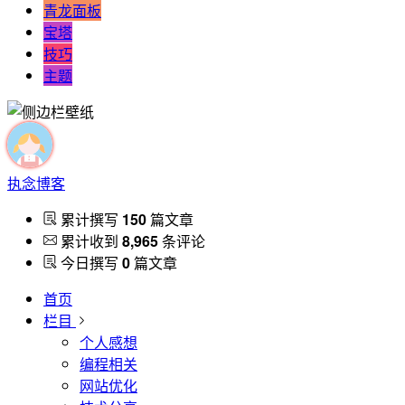
青龙面板
宝塔
技巧
主题
执念博客
累计撰写
150
篇文章
累计收到
8,965
条评论
今日撰写
0
篇文章
首页
栏目
个人感想
编程相关
网站优化