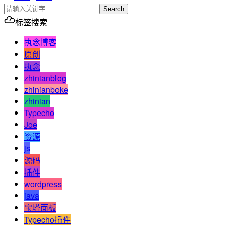
Search
标签搜索
执念博客
原创
执念
zhinianblog
zhinianboke
zhinian
Typecho
Joe
资源
js
源码
插件
wordpress
java
宝塔面板
Typecho插件